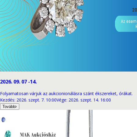
2026. 09. 07 -14.
Folyamatosan várjuk az aukcionionálásra szánt ékszereket, órákat.
Kezdés
:
2026. szept. 7. 10:00
Vége
:
2026. szept. 14. 16:00
Tovább