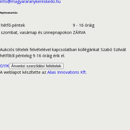
info@magyararanykereskedo.hu
Nyitvatartás
hétfő-péntek
9 - 16 óráig
szombat, vasárnap és ünnepnapokon
ZÁRVA
Aukciós tételek felvételével kapcsolatban kollégánkat Szabó Szilviát
hétfőtől péntekig 9-16 óráig érik el.
GYIK
Árverési szerződési feltételek
A weblapot készítette az
Alias Innovations Kft.