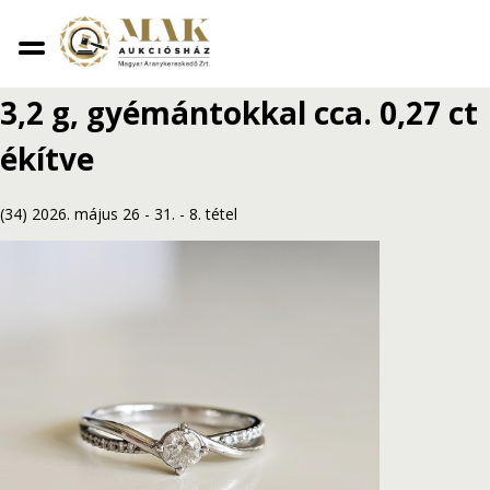
Vissza
Platina briliáns eljegyzési gyűrű
3,2 g, gyémántokkal cca. 0,27 ct
ékítve
(34) 2026. május 26 - 31.
-
8. tétel