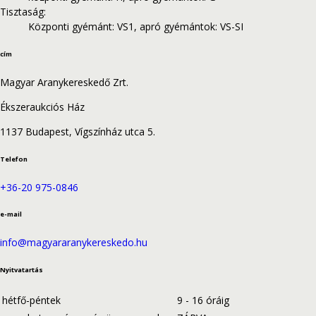
Tisztaság
:
Központi gyémánt: VS1, apró gyémántok: VS-SI
cím
Magyar Aranykereskedő Zrt.
Ékszeraukciós Ház
1137 Budapest, Vígszínház utca 5.
Telefon
+36-20 975-0846
e-mail
info@magyararanykereskedo.hu
Nyitvatartás
hétfő-péntek
9 - 16 óráig