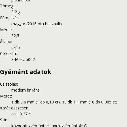
Tömeg
:
3,2 g
Fémjelzés
:
magyar (2016 óta használt)
Méret
:
52,5
Állapot
:
szép
Cikkszám
:
34Aukció002
Gyémánt adatok
Csiszolás
:
modern briliáns
Méret
:
1 db 3,6 mm (1 db 0,18 ct), 18 db 1,1 mm (18 db 0,005 ct)
Karát összesen
:
cca. 0,27 ct
Szín
:
központi gyémánt: H, apró gyémántok: G