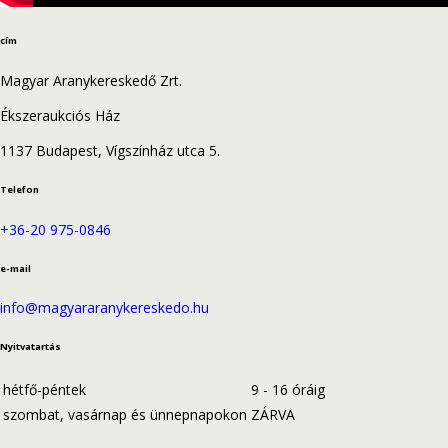
cím
Magyar Aranykereskedő Zrt.
Ékszeraukciós Ház
1137 Budapest, Vígszínház utca 5.
Telefon
+36-20 975-0846
e-mail
info@magyararanykereskedo.hu
Nyitvatartás
hétfő-péntek
9 - 16 óráig
szombat, vasárnap és ünnepnapokon
ZÁRVA