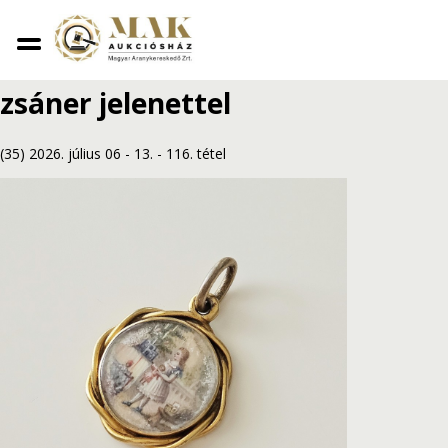
Vissza
Arany medál zománcozott
zsáner jelenettel
(35) 2026. július 06 - 13.
-
116. tétel