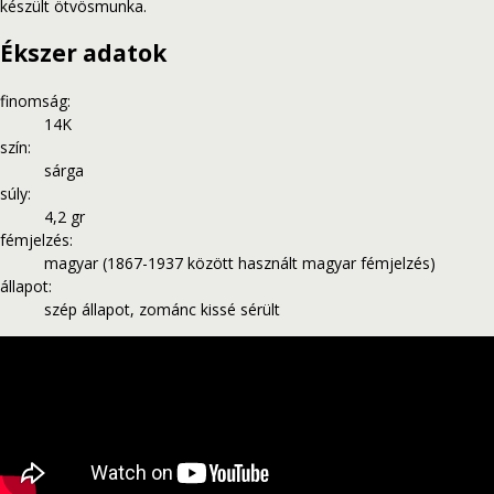
készült ötvösmunka.
Ékszer adatok
finomság
:
14K
szín
:
sárga
súly
:
4,2 gr
fémjelzés
:
magyar (1867-1937 között használt magyar fémjelzés)
állapot
:
szép állapot, zománc kissé sérült