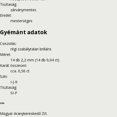
Tisztaság
:
zárványmentes
Eredet
:
mesterséges
Gyémánt adatok
Csiszolás
:
régi szabálytalan briliáns
Méret
:
14 db 2,2 mm (14 db 0,04 ct)
Karát összesen
:
cca. 0,56 ct
Szín
:
I-J-K
Tisztaság
:
SI-P
cím
Magyar Aranykereskedő Zrt.