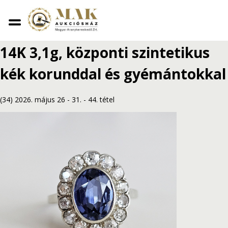
Vissza
Fehérarany margaréta gyűrű
14K 3,1g, központi szintetikus
kék korunddal és gyémántokkal
(34) 2026. május 26 - 31.
-
44. tétel