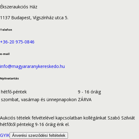
Ékszeraukciós Ház
1137 Budapest, Vígszínház utca 5.
Telefon
+36-20 975-0846
e-mail
info@magyararanykereskedo.hu
Nyitvatartás
hétfő-péntek
9 - 16 óráig
szombat, vasárnap és ünnepnapokon
ZÁRVA
Aukciós tételek felvételével kapcsolatban kollégánkat Szabó Szilviát
hétfőtől péntekig 9-16 óráig érik el.
GYIK
Árverési szerződési feltételek