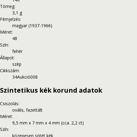
Tömeg
:
3,1 g
Fémjelzés
:
magyar (1937-1966)
Méret
:
48
Szín
:
fehér
Állapot
:
szép
Cikkszám
:
34Aukció008
Szintetikus kék korund adatok
Csiszolás
:
ovális, fazettált
Méret
:
9,5 mm x 7 mm x 4 mm (cca. 2,2 ct)
Szín
:
közepesen sötét kék