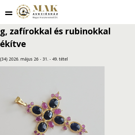
Vissza
Arany kereszt függelék 18K 1,7
g, zafírokkal és rubinokkal
ékítve
(34) 2026. május 26 - 31.
-
49. tétel