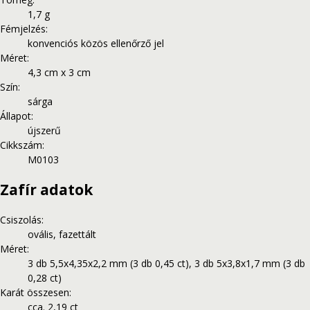
1,7 g
Fémjelzés
:
konvenciós közös ellenőrző jel
Méret
:
4,3 cm x 3 cm
Szín
:
sárga
Állapot
:
újszerű
Cikkszám
:
M0103
Zafír adatok
Csiszolás
:
ovális, fazettált
Méret
:
3 db 5,5x4,35x2,2 mm (3 db 0,45 ct), 3 db 5x3,8x1,7 mm (3 db
0,28 ct)
Karát összesen
:
cca. 2,19 ct