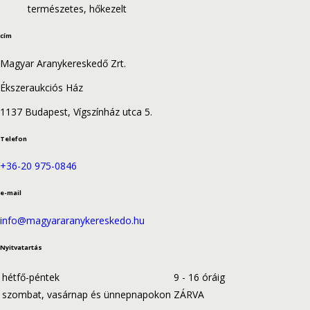
természetes, hőkezelt
cím
Magyar Aranykereskedő Zrt.
Ékszeraukciós Ház
1137 Budapest, Vígszínház utca 5.
Telefon
+36-20 975-0846
e-mail
info@magyararanykereskedo.hu
Nyitvatartás
hétfő-péntek
9 - 16 óráig
szombat, vasárnap és ünnepnapokon
ZÁRVA