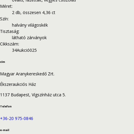
Méret
:
2 db, összesen 4,36 ct
Szín
:
halvány világoskék
Tisztaság
:
látható zárványok
Cikkszám
:
34Aukció025
cím
Magyar Aranykereskedő Zrt.
Ékszeraukciós Ház
1137 Budapest, Vígszínház utca 5.
Telefon
+36-20 975-0846
e-mail