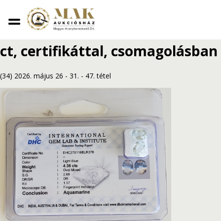
Vissza
2 db foglalatlan akvamarin, 4,36
ct, certifikáttal, csomagolásban
(34) 2026. május 26 - 31.
-
47. tétel