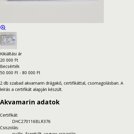
Kikiáltási ár
20 000 Ft
Becsérték
50 000 Ft - 80 000 Ft
2 db szabad akvamarin drágakő, certifikáttal, csomagolásban. A
leírás a certifikát alapján készült.
Akvamarin adatok
Certifikát
:
DHC270116BLR376
Csiszolás
:
ovális, fazettált, vegyes csiszolás