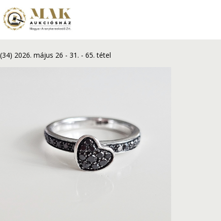
Vissza
Fehérarany gyűrű 18K 3,8 g, fek
(34) 2026. május 26 - 31.
-
65. tétel