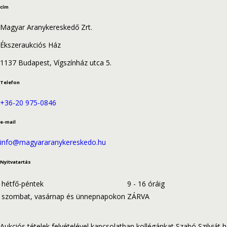
cím
Magyar Aranykereskedő Zrt.
Ékszeraukciós Ház
1137 Budapest, Vígszínház utca 5.
Telefon
+36-20 975-0846
e-mail
info@magyararanykereskedo.hu
Nyitvatartás
hétfő-péntek
9 - 16 óráig
szombat, vasárnap és ünnepnapokon
ZÁRVA
Aukciós tételek felvételével kapcsolatban kollégánkat Szabó Szilviát hé