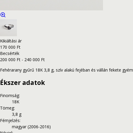
Kikiáltási ár
170 000 Ft
Becsérték
200 000 Ft - 240 000 Ft
Fehérarany gyűrű 18K 3,8 g, szív alakú fejéban és vállán fekete gyémá
Ékszer adatok
Finomság
:
18K
Tömeg
:
3,8 g
Fémjelzés
:
magyar (2006-2016)
Névjel
: