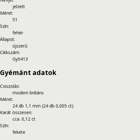
jelzett
Méret
:
51
Szín
:
fehér
Állapot
:
újszerű
Cikkszám
:
Gy0413
Gyémánt adatok
Csiszolás
:
modern briliáns
Méret
:
24 db 1,1 mm (24 db 0,005 ct)
Karát összesen
:
cca. 0,12 ct
Szín
:
fekete