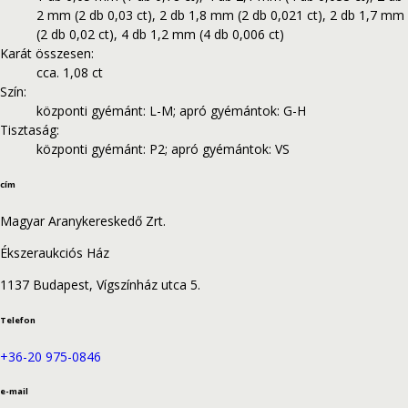
2 mm (2 db 0,03 ct), 2 db 1,8 mm (2 db 0,021 ct), 2 db 1,7 mm
(2 db 0,02 ct), 4 db 1,2 mm (4 db 0,006 ct)
Karát összesen
:
cca. 1,08 ct
Szín
:
központi gyémánt: L-M; apró gyémántok: G-H
Tisztaság
:
központi gyémánt: P2; apró gyémántok: VS
cím
Magyar Aranykereskedő Zrt.
Ékszeraukciós Ház
1137 Budapest, Vígszínház utca 5.
Telefon
+36-20 975-0846
e-mail