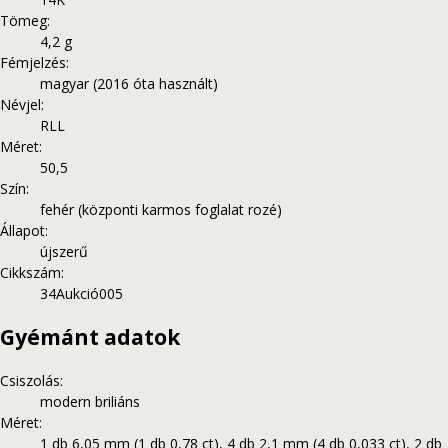
Tömeg
:
4,2 g
Fémjelzés
:
magyar (2016 óta használt)
Névjel
:
RLL
Méret
:
50,5
Szín
:
fehér (központi karmos foglalat rozé)
Állapot
:
újszerű
Cikkszám
:
34Aukció005
Gyémánt adatok
Csiszolás
:
modern briliáns
Méret
:
1 db 6,05 mm (1 db 0,78 ct), 4 db 2,1 mm (4 db 0,033 ct), 2 db