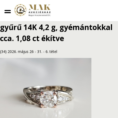
Vissza
Fehérarany briliáns eljegyzési
gyűrű 14K 4,2 g, gyémántokkal
cca. 1,08 ct ékítve
(34) 2026. május 26 - 31.
-
6. tétel