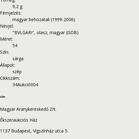
9,2 g
Fémjelzés
:
magyar behozatali (1999-2006)
Névjel
:
"BVLGARI", olasz, magyar (GDB)
Méret
:
54
Szín
:
sárga
Állapot
:
szép
Cikkszám
:
34Aukció004
cím
Magyar Aranykereskedő Zrt.
Ékszeraukciós Ház
1137 Budapest, Vígszínház utca 5.