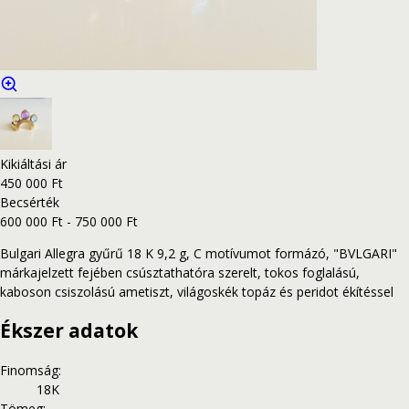
Kikiáltási ár
450 000 Ft
Becsérték
600 000 Ft - 750 000 Ft
Bulgari Allegra gyűrű 18 K 9,2 g, C motívumot formázó, "BVLGARI"
márkajelzett fejében csúsztathatóra szerelt, tokos foglalású,
kaboson csiszolású ametiszt, világoskék topáz és peridot ékítéssel
Ékszer adatok
Finomság
:
18K
Tömeg
: