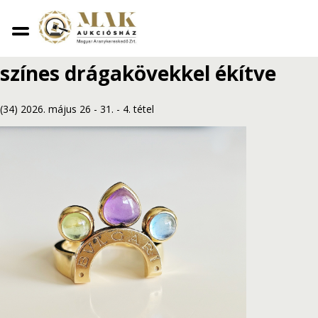
Vissza
Bulgari Allegra gyűrű 18K 9,2 g,
színes drágakövekkel ékítve
(34) 2026. május 26 - 31.
-
4. tétel