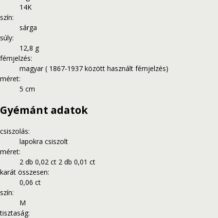
14K
szín
:
sárga
súly
:
12,8 g
fémjelzés
:
magyar ( 1867-1937 között használt fémjelzés)
méret
:
5 cm
Gyémánt adatok
csiszolás
:
lapokra csiszolt
méret
:
2 db 0,02 ct 2 db 0,01 ct
karát összesen
:
0,06 ct
szín
:
M
tisztaság
: