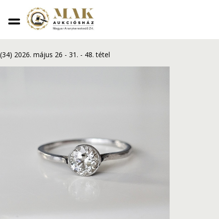
Vissza
Gyémánt gyűrű 0,50 ct
(34) 2026. május 26 - 31.
-
48. tétel