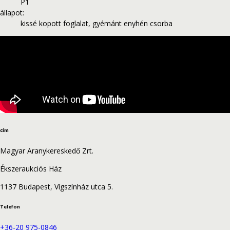
P1
állapot
:
kissé kopott foglalat, gyémánt enyhén csorba
cím
Magyar Aranykereskedő Zrt.
Ékszeraukciós Ház
1137 Budapest, Vígszínház utca 5.
Telefon
+36-20 975-0846