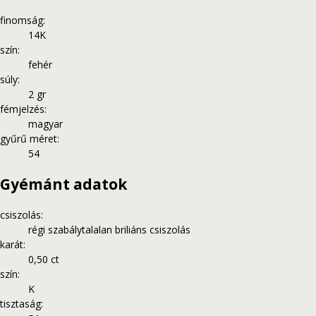
finomság
:
14K
szín
:
fehér
súly
:
2 gr
fémjelzés
:
magyar
gyűrű méret
:
54
Gyémánt adatok
csiszolás
:
régi szabálytalalan briliáns csiszolás
karát
:
0,50 ct
szín
:
K
tisztaság
: