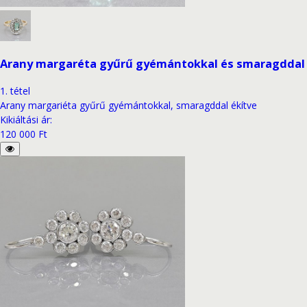
Arany margaréta gyűrű gyémántokkal és smaragddal
1
.
tétel
Arany margariéta gyűrű gyémántokkal, smaragddal ékítve
Kikiáltási ár
:
120 000 Ft