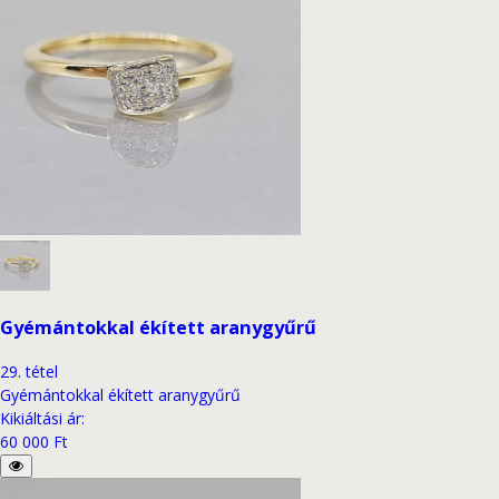
Gyémántokkal ékített aranygyűrű
29
.
tétel
Gyémántokkal ékített aranygyűrű
Kikiáltási ár
:
60 000 Ft