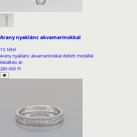
Arany nyaklánc akvamarinokkal
13
.
tétel
Arany nyaklánc akvamarinokkal ékített medállal
Kikiáltási ár
:
280 000 Ft