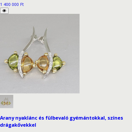
1 400 000 Ft
Arany nyaklánc és fülbevaló gyémántokkal, színes
drágakővekkel