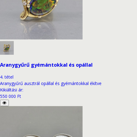
Aranygyűrű gyémántokkal és opállal
4
.
tétel
Aranygyűrű ausztrál opállal és gyémántokkal ékítve
Kikiáltási ár
:
550 000 Ft