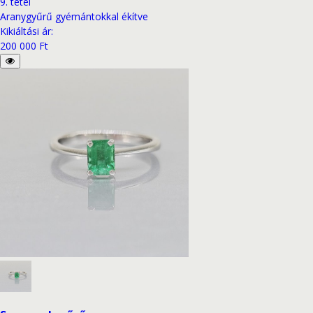
9
.
tétel
Aranygyűrű gyémántokkal ékítve
Kikiáltási ár
:
200 000 Ft