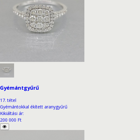
Gyémántgyűrű
17
.
tétel
Gyémántokkal ékített aranygyűrű
Kikiáltási ár
:
200 000 Ft