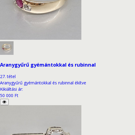
Aranygyűrű gyémántokkal és rubinnal
27
.
tétel
Aranygyűrű gyémántokkal és rubinnal ékítve
Kikiáltási ár
:
50 000 Ft