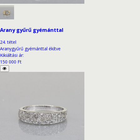
Arany gyűrű gyémánttal
24
.
tétel
Aranygyűrű gyémánttal ékítve
Kikiáltási ár
:
150 000 Ft