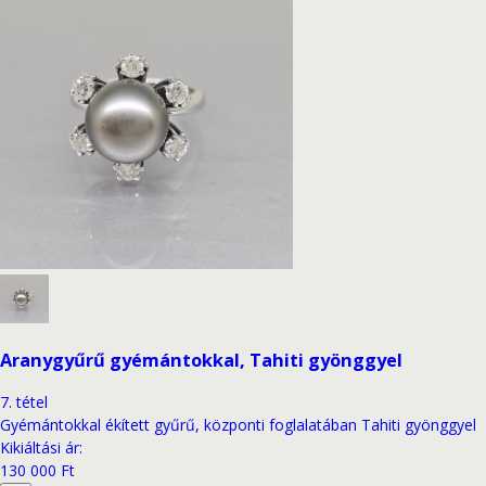
Aranygyűrű gyémántokkal, Tahiti gyönggyel
7
.
tétel
Gyémántokkal ékített gyűrű, központi foglalatában Tahiti gyönggyel
Kikiáltási ár
:
130 000 Ft