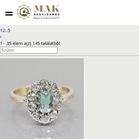
2024. március 4. - online aukció
1
2
...
5
1 - 35 elem a(z) 145 találatból