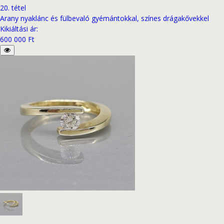
20
.
tétel
Arany nyaklánc és fülbevaló gyémántokkal, színes drágakővekkel
Kikiáltási ár
:
600 000 Ft