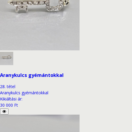
Aranykulcs gyémántokkal
28
.
tétel
Aranykulcs gyémántokkal
Kikiáltási ár
:
30 000 Ft