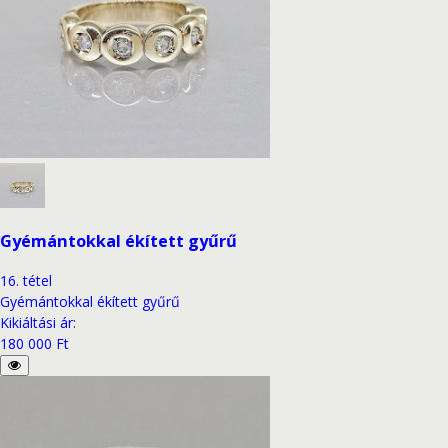
Gyémántokkal ékített gyűrű
16
.
tétel
Gyémántokkal ékített gyűrű
Kikiáltási ár
:
180 000 Ft