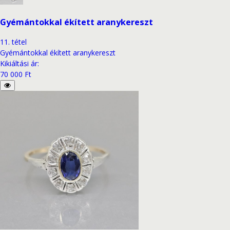
Gyémántokkal ékített aranykereszt
11
.
tétel
Gyémántokkal ékített aranykereszt
Kikiáltási ár
:
70 000 Ft