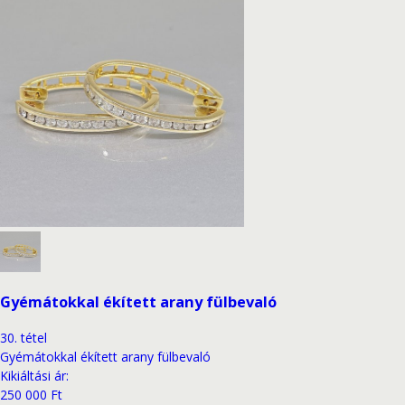
Gyémátokkal ékített arany fülbevaló
30
.
tétel
Gyémátokkal ékített arany fülbevaló
Kikiáltási ár
:
250 000 Ft