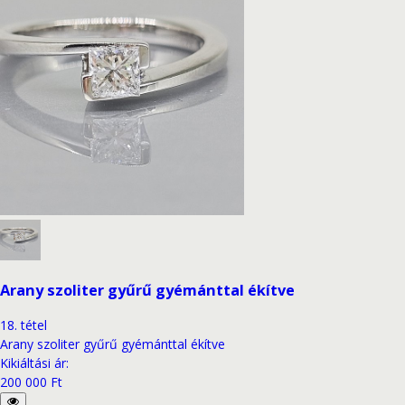
Arany szoliter gyűrű gyémánttal ékítve
18
.
tétel
Arany szoliter gyűrű gyémánttal ékítve
Kikiáltási ár
:
200 000 Ft