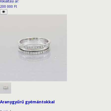
Kikiáltási ár
:
200 000 Ft
Aranygyűrű gyémántokkal