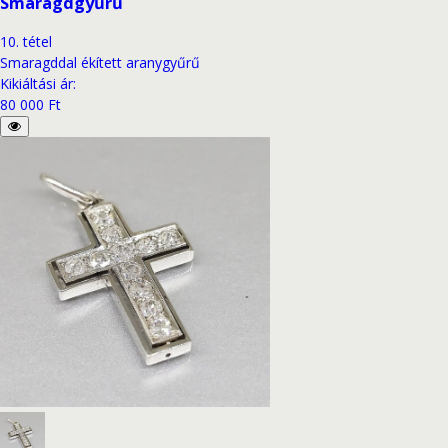
Smaragdgyűrű
10
.
tétel
Smaragddal ékített aranygyűrű
Kikiáltási ár
:
80 000 Ft