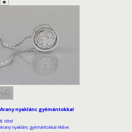
Arany nyaklánc gyémántokkal
8
.
tétel
Arany nyaklánc gyémántokkal ékítve.