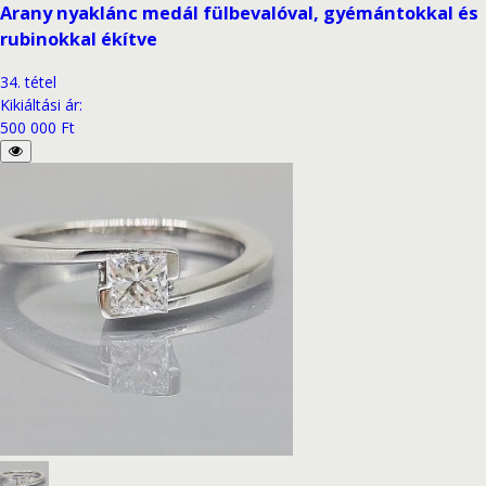
Arany nyaklánc medál fülbevalóval, gyémántokkal és
rubinokkal ékítve
34
.
tétel
Kikiáltási ár
:
500 000 Ft