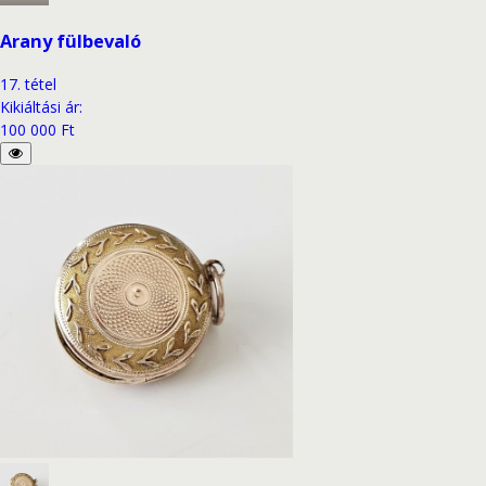
Arany fülbevaló
17
.
tétel
Kikiáltási ár
:
100 000 Ft