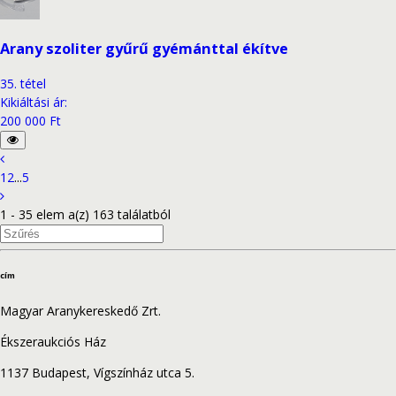
Arany szoliter gyűrű gyémánttal ékítve
35
.
tétel
Kikiáltási ár
:
200 000 Ft
1
2
...
5
1 - 35 elem a(z) 163 találatból
cím
Magyar Aranykereskedő Zrt.
Ékszeraukciós Ház
1137 Budapest, Vígszínház utca 5.