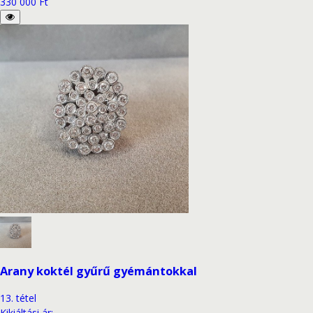
330 000 Ft
Arany koktél gyűrű gyémántokkal
13
.
tétel
Kikiáltási ár
: