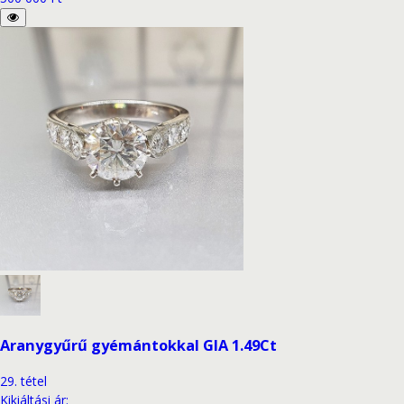
Aranygyűrű gyémántokkal GIA 1.49Ct
29
.
tétel
Kikiáltási ár
: