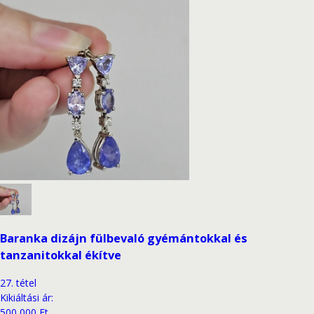
Baranka dizájn fülbevaló gyémántokkal és
tanzanitokkal ékítve
27
.
tétel
Kikiáltási ár
:
500 000 Ft