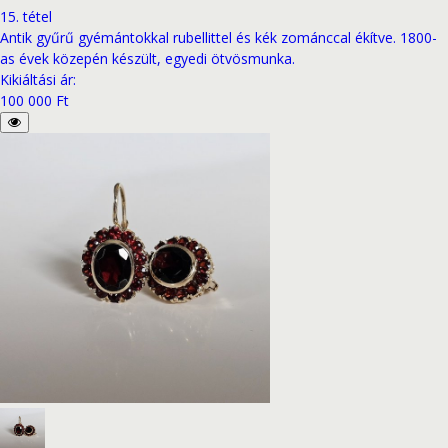
15
.
tétel
Antik gyűrű gyémántokkal rubellittel és kék zománccal ékítve. 1800-
as évek közepén készült, egyedi ötvösmunka.
Kikiáltási ár
:
100 000 Ft