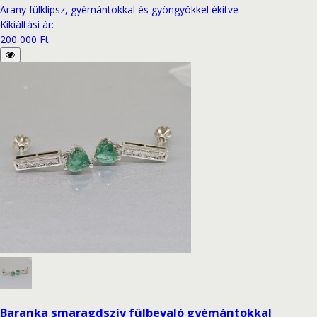
Arany fülklipsz, gyémántokkal és gyöngyökkel ékítve
Kikiáltási ár
:
200 000 Ft
Baranka smaragdszív fülbevaló gyémántokkal