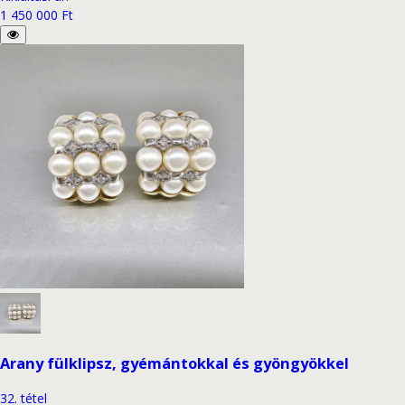
1 450 000 Ft
Arany fülklipsz, gyémántokkal és gyöngyökkel
32
.
tétel