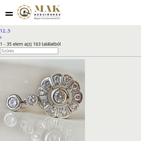
2024. szeptember 16. - online aukció
1
2
...
5
1 - 35 elem a(z) 163 találatból