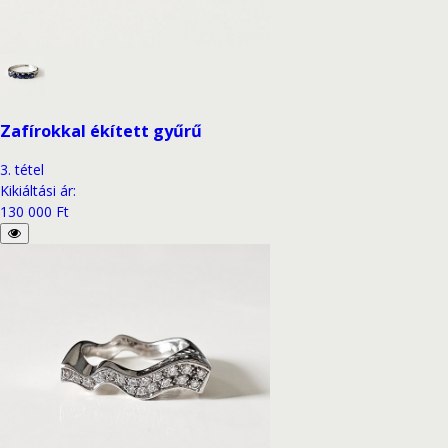
Zafírokkal ékített gyűrű
3
.
tétel
Kikiáltási ár
:
130 000 Ft