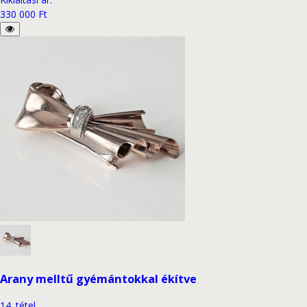
330 000 Ft
Arany melltű gyémántokkal ékítve
14
.
tétel