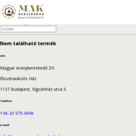
1
5 - 5 elem a(z) 5 találatból
Nem található termék
cím
Magyar Aranykereskedő Zrt.
Ékszeraukciós Ház
1137 Budapest, Vígszínház utca 5.
Telefon
+36-20 975-0846
e-mail