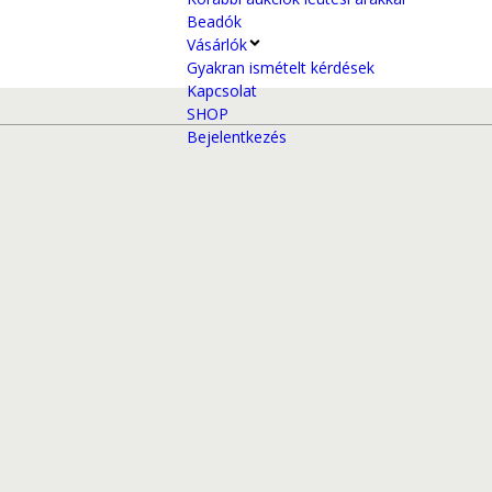
Beadók
Vásárlók
Gyakran ismételt kérdések
Kapcsolat
SHOP
Bejelentkezés