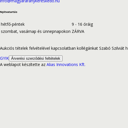
info@magyararanykereskedo.hu
Nyitvatartás
hétfő-péntek
9 - 16 óráig
szombat, vasárnap és ünnepnapokon
ZÁRVA
Aukciós tételek felvételével kapcsolatban kollégánkat Szabó Szilviát hé
GYIK
Árverési szerződési feltételek
A weblapot készítette az
Alias Innovations Kft.