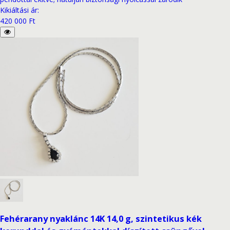
Kikiáltási ár
:
420 000 Ft
Fehérarany nyaklánc 14K 14,0 g, szintetikus kék