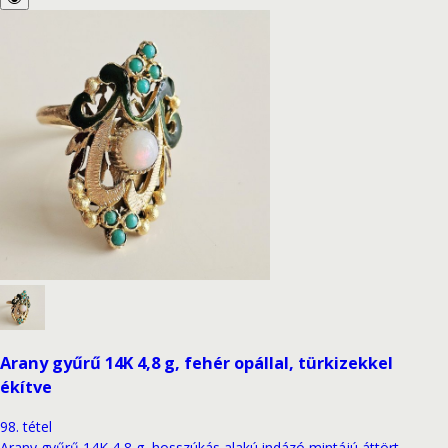
Arany gyűrű 14K 4,8 g, fehér opállal, türkizekkel
ékítve
98
.
tétel
Arany gyűrű 14K 4,8 g, hosszúkás alakú indázó mintájú áttört