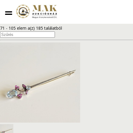
1
2
3
4
...
6
71 - 105 elem a(z) 185 találatból