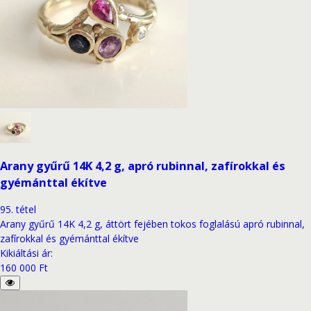
Arany gyűrű 14K 4,2 g, apró rubinnal, zafírokkal és
gyémánttal ékítve
95
.
tétel
Arany gyűrű 14K 4,2 g, áttört fejében tokos foglalású apró rubinnal,
zafírokkal és gyémánttal ékítve
Kikiáltási ár
:
160 000 Ft