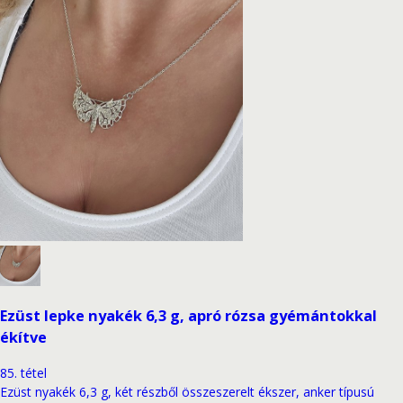
Ezüst lepke nyakék 6,3 g, apró rózsa gyémántokkal
ékítve
85
.
tétel
Ezüst nyakék 6,3 g, két részből összeszerelt ékszer, anker típusú