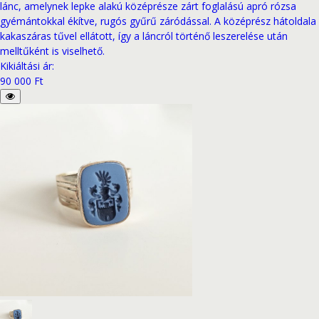
lánc, amelynek lepke alakú középrésze zárt foglalású apró rózsa
gyémántokkal ékítve, rugós gyűrű záródással. A középrész hátoldala
kakaszáras tűvel ellátott, így a láncról történő leszerelése után
melltűként is viselhető.
Kikiáltási ár
:
90 000 Ft