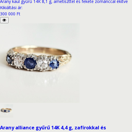
Arany kaul gyűrű 14K 8,1 g, ametiszttel és fekete zománccal ékítve
Kikiáltási ár
:
300 000 Ft
Arany alliance gyűrű 14K 4,4 g, zafírokkal és