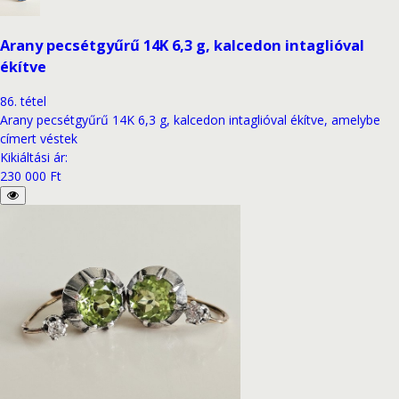
Arany pecsétgyűrű 14K 6,3 g, kalcedon intaglióval
ékítve
86
.
tétel
Arany pecsétgyűrű 14K 6,3 g, kalcedon intaglióval ékítve, amelybe
címert véstek
Kikiáltási ár
:
230 000 Ft