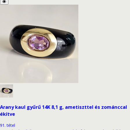
Arany kaul gyűrű 14K 8,1 g, ametiszttel és zománccal
ékítve
91
.
tétel