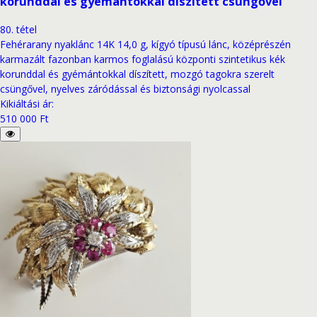
korunddal és gyémántokkal díszített csüngővel
80
.
tétel
Fehérarany nyaklánc 14K 14,0 g, kígyó típusú lánc, középrészén
karmazált fazonban karmos foglalású központi szintetikus kék
korunddal és gyémántokkal díszített, mozgó tagokra szerelt
csüngővel, nyelves záródással és biztonsági nyolcassal
Kikiáltási ár
:
510 000 Ft