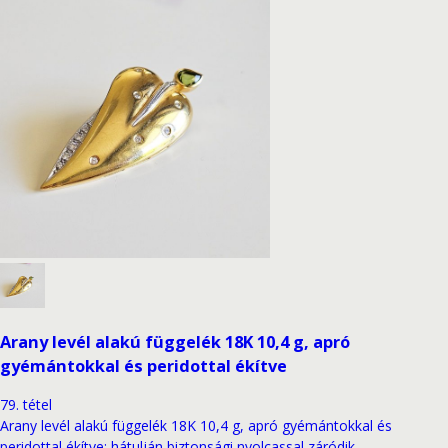
Arany levél alakú függelék 18K 10,4 g, apró
gyémántokkal és peridottal ékítve
79
.
tétel
Arany levél alakú függelék 18K 10,4 g, apró gyémántokkal és
peridottal ékítve; hátulján biztonsági nyolcassal záródik