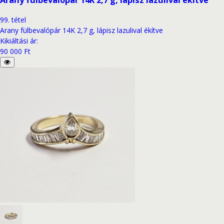
Arany fülbevalópár 14K 2,7 g, lápisz lazulival ékítve
99
.
tétel
Arany fülbevalópár 14K 2,7 g, lápisz lazulival ékítve
Kikiáltási ár
:
90 000 Ft