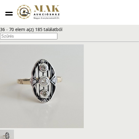
1
2
3
...
6
36 - 70 elem a(z) 185 találatból