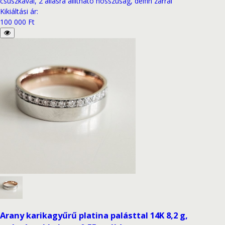
csúszkával, 2 állásra állítható hosszúság, delfin zárral
Kikiáltási ár
:
100 000 Ft
Arany karikagyűrű platina palásttal 14K 8,2 g,