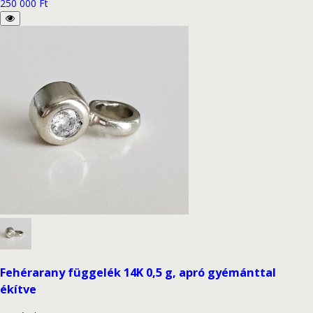
250 000 Ft
Fehérarany függelék 14K 0,5 g, apró gyémánttal
ékítve