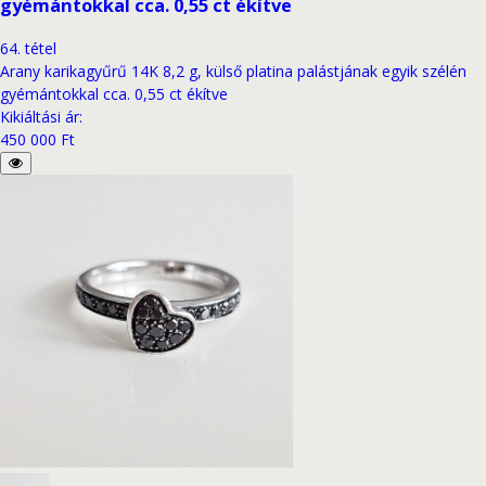
gyémántokkal cca. 0,55 ct ékítve
64
.
tétel
Arany karikagyűrű 14K 8,2 g, külső platina palástjának egyik szélén
gyémántokkal cca. 0,55 ct ékítve
Kikiáltási ár
:
450 000 Ft