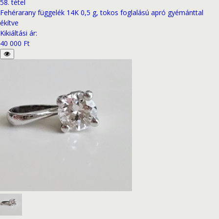
58
.
tétel
Fehérarany függelék 14K 0,5 g, tokos foglalású apró gyémánttal
ékítve
Kikiáltási ár
:
40 000 Ft