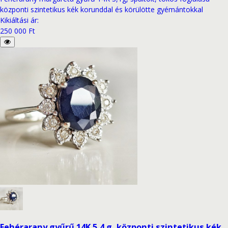
központi szintetikus kék korunddal és körülötte gyémántokkal
Kikiáltási ár
:
250 000 Ft
Fehérarany gyűrű 14K 5,4 g, központi szintetikus kék