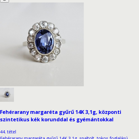
Fehérarany margaréta gyűrű 14K 3,1g, központi
szintetikus kék korunddal és gyémántokkal
44
.
tétel
Fehérarany margaréta gyűrű 14K 3,1g, spaltolt, tokos foglalású