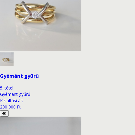
Gyémánt gyűrű
5
.
tétel
Gyémánt gyűrű
Kikiáltási ár
:
200 000 Ft