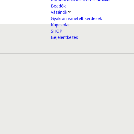
Beadók
Vásárlók
Gyakran ismételt kérdések
Kapcsolat
SHOP
Bejelentkezés