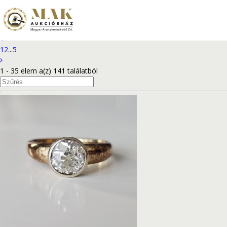
2025. június 2. - online aukció
1
2
...
5
1 - 35 elem a(z) 141 találatból